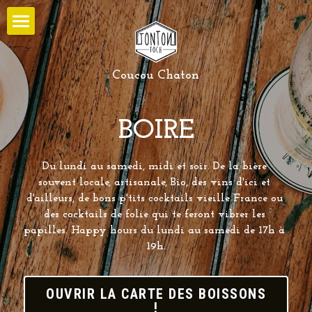
ACCUEIL
Coucou Chaton
COMMANDER
BOIRE
BOIRE
HAPPY HOURS
Du lundi au samedi, midi et soir. De la bière 
MANGER
souvent locale, artisanale, Bio, des vins d'ici et 
d'ailleurs, de bons p'tits cocktails vieille France ou 
BRUNCHER
des cocktails de folie qui te feront vibrer les 
papilles. Happy hours du lundi au samedi de 17h à 
RESERVATION ET CONTACT
19h.
HORAIRES
OUVRIR LA CARTE DES BOISSONS
!